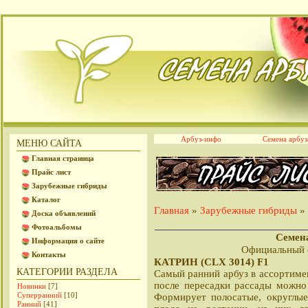
Арбуз-инфо
Семена арбуз
МЕНЮ САЙТА
Главная страница
Прайс лист
Зарубежные гибриды
Каталог
Главная
Зарубежные гибриды
» 
»
Доска объявлений
Фотоальбомы
Семена
Информация о сайте
Официальный 
Контакты
КАТРИН (CLX 3014) F1
КАТЕГОРИИ РАЗДЕЛА
Самый ранний арбуз в ассортимен
после пересадки рассады можно
Новинки
[7]
Суперранний
[10]
Формирует полосатые, округлы
Ранний
[41]