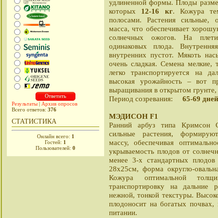
удлиненной формы. Плоды разме
которых
12-16 кг
. Кожура те
полосами. Растения сильные, 
масса, что обеспечивает хорошу
солнечных ожогов. На плет
одинаковых плода. Внутрення
внутренних пустот. Мякоть нас
очень сладкая. Семена мелкие, 
легко транспортируется на дал
высокая урожайность – вот п
выращивания в открытом грунте,
Период созревания:
65-69 дне
Результаты
|
Архив опросов
Всего ответов:
376
МЭДИСОН F1
СТАТИСТИКА
Ранний арбуз типа Кримсон С
сильные растения, формирую
Онлайн всего:
1
массу, обеспечивая оптимальн
Гостей:
1
Пользователей:
0
укрываемость плодов от солнеч
менее 3-х стандартных плодов
28х25см, форма округло-овальн
Кожура оптимальной толщи
транспортировку на дальние р
нежной, тонкой текстуры. Высок
плодоносит на богатых почвах,
питании.