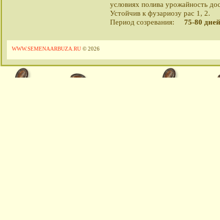
условиях полива урожайность дост
Устойчив к фузариозу рас 1, 2.
Период созревания:
75-80 дне
WWW.SEMENAARBUZA.RU
© 2026