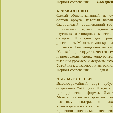
Период созревания:
64-68 дне
КРИМСОН СВИТ
Самый общепризнанный из су
сортов арбуза, который выра
Скороспелый, среднеранний (8
полосатыми плодами средним 
вкусовых и товарных качеств
сахаров. Пригоден для тран
расстояния. Мякоть темно-красна
прожилок. Рекомендуемая плотно
"Clause" гарантирует качество с
и превосходит своих конкурент
высоким урожаем и медовым вку
Устойчив к фузариозу и антракноз
Период созревания:
80 дней
ЧАРЛЬСТОН ГРЕЙ
Высокоурожайный сорт арбуз
созревания 75-80 дней. Плоды к
цилиндрической формы. Имеет
Мякоть интенсивно-розовая, о
высокому содержанию сах
транспортабельность и спос
хранению (несколько месяце