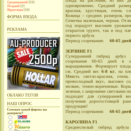
плода на растении, из них дв
Среднеранний
[53]
одновременно. Средний разм
Поздний
[2]
Ирригация
[10]
красная, хрустящая, очень сл
Кожица – средних размеров, пре
ФОРМА ВХОДА
Семечка маленькая, черная. Отл
год порадует высоким урожаем
РЕКЛАМА
открытом грунте, так и под пл
первого арбуза
60-65 дне
Период созревания:
ЗЕРЛИНЕ F1
Суперранний гибрид арбуз 
созревания 60-65 дней в з
выращивания. Формирует плод
6-8 кг
см. Средний вес
, на пл
Мякоть светло-красная, очен
превосходный вкус, высокое с
мелкие, темно-коричневые. Корка
зеленая, с широкими светлыми п
ОБЛАКО ТЕГОВ
подходит для суперранней ве
получения дорогостоящей ран
НАШ ОПРОС
продукции!
Семенам какой фирмы вы
60-65 дне
Период созревания:
доверяете?
КАРОЛИНА F1
Среднеспелый гибрид арбуза