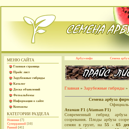
Арбуз-инфо
Семена арбуз
МЕНЮ САЙТА
Главная страница
Прайс лист
Зарубежные гибриды
Каталог
Главная
Зарубежные гибриды
» 
»
Доска объявлений
Фотоальбомы
Семена арбуза фир
Информация о сайте
Официаль
Контакты
Атаман F1 (Ataman F1)
КАТЕГОРИИ РАЗДЕЛА
Современный гибрид арбуза
созревания. Плоды арбуза созр
Новинки
[7]
Суперранний
[10]
55 - 65 де
семян в грунт, на
Ранний
[41]