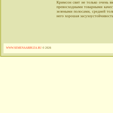
Кримсон свит не только очень в
превосходными товарными качест
зелеными полосами, средней тол
него хорошая засухоустойчивост
WWW.SEMENAARBUZA.RU
© 2026