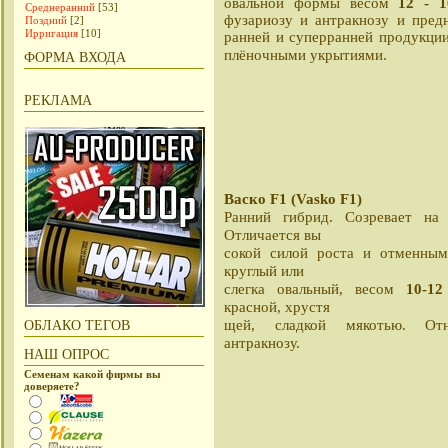
весом
12 - 1
овальной формы
Среднеранний
[53]
фузариозу и антракнозу и пред
Поздний
[2]
Ирригация
[10]
ранней и суперранней продукции
плёночными укрытиями.
ФОРМА ВХОДА
РЕКЛАМА
Васко F1 (Vasko F1)
Ранний гибрид. Созревает н
Отличается вы
сокой силой роста и отменным
круглый или
слегка овальный, весом
10-12
красной, хрустя
щей, сладкой мякотью. Отн
ОБЛАКО ТЕГОВ
антракнозу.
НАШ ОПРОС
Семенам какой фирмы вы
доверяете?