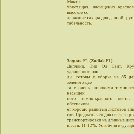
Мякоть
хрустящая, насыщенно красног
высокое со
держание сахара для данной груп
табельность.
Зодиак F1 (Zodiak F1)
Диплоид. Тип Ол Свит. Кр
удлиненные пло
ды, готовы к уборке на
85 де
зеленого цве
та с очень широкими темно-зе
насыщен
ного темно-красного цвета. 
обеспечива
ет хорошо развитый листовой ап
гов. Предназначен для свежего р
транспортировки на длинные дис
ществ: 11-12%. Устойчив к фузари