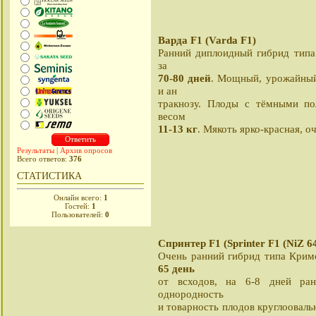
Варда F1 (Varda F1)
Ранний диплоидный гибрид типа
за
70-80 дней
. Мощный, урожайный
и ан
тракнозу. Плоды с тёмными по
весом
11-13 кг
. Мякоть ярко-красная, о
Результаты
|
Архив опросов
Всего ответов:
376
СТАТИСТИКА
Онлайн всего:
1
Гостей:
1
Пользователей:
0
Спринтер F1 (Sprinter F1 (NiZ 6
Очень ранний гибрид типа Крим
65 день
от всходов, на 6-8 дней ра
однородность
и товарность плодов круглоовал