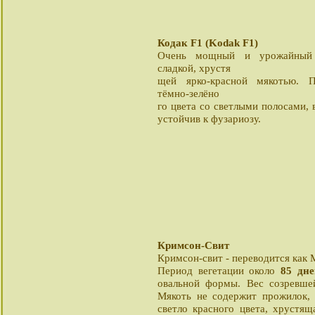
Кодак F1 (Kodak F1)
Очень мощный и урожайный 
сладкой, хрустя
щей ярко-красной мякотью. 
тёмно-зелёно
го цвета со светлыми полосами, 
устойчив к фузариозу.
Кримсон-Свит
Кримсон-свит - переводится как
Период вегетации около
85 дне
овальной формы. Вес созревш
Мякоть не содержит прожилок, 
светло красного цвета, хрустящ