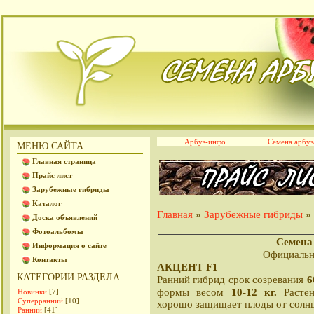
Арбуз-инфо
Семена арбуз
МЕНЮ САЙТА
Главная страница
Прайс лист
Зарубежные гибриды
Каталог
Главная
Зарубежные гибриды
» 
»
Доска объявлений
Фотоальбомы
Семена 
Информация о сайте
Официальн
Контакты
АКЦЕНТ F1
КАТЕГОРИИ РАЗДЕЛА
6
Ранний гибрид срок созревания
10-12 кг.
формы весом
Расте
Новинки
[7]
Суперранний
[10]
хорошо защищает плоды от солн
Ранний
[41]