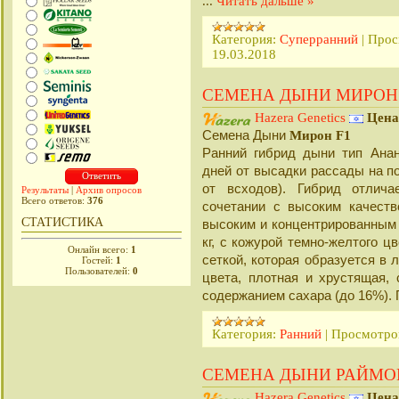
...
Читать дальше »
Категория:
Суперранний
|
Прос
19.03.2018
СЕМЕНА ДЫНИ МИРОН
Hazera Genetics
Цена
Cемена Дыни
Мирон F1
Ранний гибрид дыни тип Анан
дней от высадки рассады на по
от всходов). Гибрид отлича
Результаты
|
Архив опросов
Всего ответов:
376
сочетании с высоким качеств
СТАТИСТИКА
высоким и концентрированным
кг, с кожурой темно-желтого 
Онлайн всего:
1
сеткой, которая образуется в
Гостей:
1
Пользователей:
0
цвета, плотная и хрустящая
содержанием сахара (до 16%).
Категория:
Ранний
|
Просмотро
СЕМЕНА ДЫНИ РАЙМО
Hazera Genetics
Цена