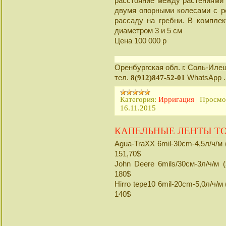
расстояние между растениями 
двумя опорными колесами с р
рассаду на гребни. В компле
диаметром 3 и 5 см
Цена 100 000 р
Оренбургская обл. г. Соль-Иле
тел.
WhatsApp
8
(912)847-52-01
Категория:
Ирригация
|
Просмо
16.11.2015
КАПЕЛЬНЫЕ ЛЕНТЫ T
Agua-TraXX 6mil-30cm-4,5л/ч/м
151,70$
John Deere 6mils/30см-3л/ч/м 
180$
Hirro tepe10 6mil-20cm-5,0л/ч/
140$