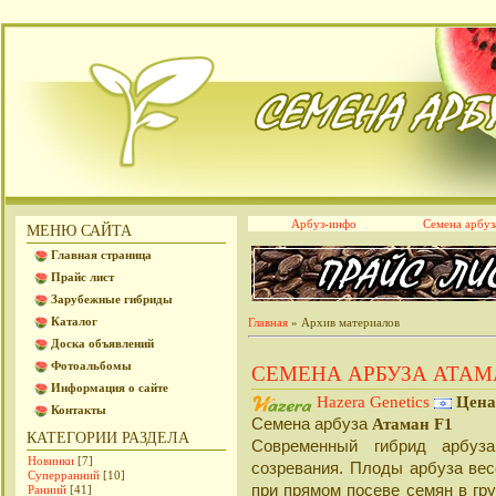
Арбуз-инфо
Семена арбуз
МЕНЮ САЙТА
Главная страница
Прайс лист
Зарубежные гибриды
Каталог
Главная
»
Архив материалов
Доска объявлений
Фотоальбомы
СЕМЕНА АРБУЗА АТАМ
Информация о сайте
Hazera Genetics
Цена
Контакты
Cемена арбуза
Атаман F1
КАТЕГОРИИ РАЗДЕЛА
Современный гибрид арбуза
Новинки
[7]
созревания. Плоды арбуза весо
Суперранний
[10]
при прямом посеве семян в грун
Ранний
[41]