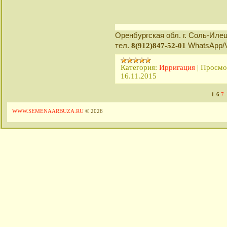
Оренбургская обл. г. Соль-Иле
тел.
WhatsApp/V
8
(912)847-52-01
Категория:
Ирригация
|
Просмо
16.11.2015
1-6
7-
WWW.SEMENAARBUZA.RU
© 2026