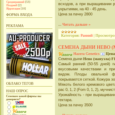
Среднеранний
[53]
всходов, а при выращивании 
Поздний
[2]
укрытиями, на 40 - 45 день.
Ирригация
[10]
Цена за пачку 2800
ФОРМА ВХОДА
...
Читать дальше »
РЕКЛАМА
Категория:
Ранний
|
Просмотро
СЕМЕНА ДЫНИ НЕВО (
Hazera Genetics
Цена
Cемена дыни
Нево (
мануэла
) F
Самый ранний (50-55 дней) 
вкусовыми качествами и пр
видом. Плоды овальной фо
покрываются сеткой. Кожура зо
ОБЛАКО ТЕГОВ
Мякоть белого кремового цвет
рас 0, 1, 2 (Fom 0, 1, 2), мучнист
НАШ ОПРОС
Урожайность - при выращивани
Семенам какой фирмы вы
доверяете?
гектара.
Цена за пачку 3500