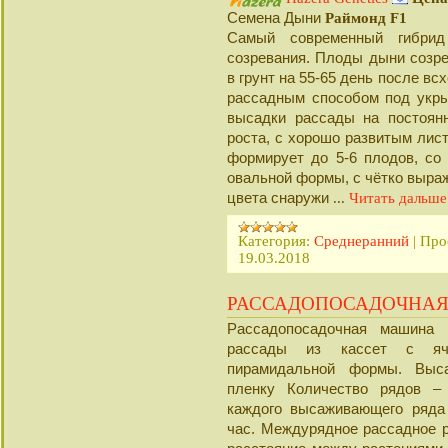
Cемена Дыни
Раймонд F1
Самый современный гибрид
созревания. Плоды дыни созр
в грунт на 55-65 день после вс
рассадным способом под укры
высадки рассады на постоян
роста, с хорошо развитым лис
формирует до 5-6 плодов, со 
овальной формы, с чётко выраж
цвета снаружи
...
Читать дальше
Категория:
Среднеранний
|
Про
19.03.2018
РАССАДОПОСАДОЧНАЯ
Рассадопосадочная машина 
рассады из кассет с яч
пирамидальной формы. Выса
пленку Количество рядов – 
каждого высаживающего ряда 
час. Междурядное рассадное ра