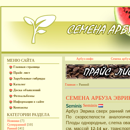
Арбуз-инфо
Семена арбуз
МЕНЮ САЙТА
Главная страница
Прайс лист
Зарубежные гибриды
Каталог
Главная
»
Ранний
Доска объявлений
Фотоальбомы
СЕМЕНА АРБУЗА ЭВРИ
Информация о сайте
Seminis
Контакты
Арбуз Эврика сверх ранний ги
КАТЕГОРИИ РАЗДЕЛА
По скороспелости аналогич
Новинки
[7]
Плоды однородные, слегка ова
Суперранний
[10]
см, массой
12
-
14 кг
, транспор
Ранний
[41]