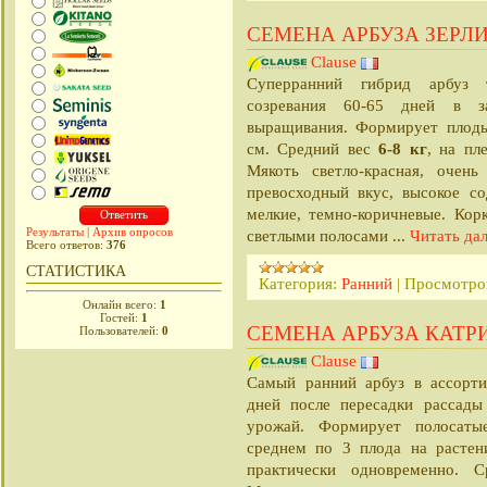
СЕМЕНА АРБУЗА ЗЕРЛИ
Clause
Суперранний гибрид арбуз 
созревания 60-65 дней в з
выращивания. Формирует плод
6-8 кг
см. Средний вес
, на пл
Мякоть светло-красная, очен
превосходный вкус, высокое со
мелкие, темно-коричневые. Корк
Результаты
|
Архив опросов
...
Читать да
светлыми полосами
Всего ответов:
376
СТАТИСТИКА
Категория:
Ранний
|
Просмотро
Онлайн всего:
1
Гостей:
1
СЕМЕНА АРБУЗА КАТРИН
Пользователей:
0
Clause
Самый ранний арбуз в ассорти
дней после пересадки рассад
урожай. Формирует полосаты
среднем по 3 плода на растени
практически одновременно.