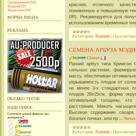
Среднеранний
[53]
красная, отличного качест
Поздний
[2]
пониженную и повышенную темп
Ирригация
[10]
(IR). Рекомендуется для полу
ФОРМА ВХОДА
использованием временных пл
РЕКЛАМА
Категория:
Ранний
|
Просмотро
СЕМЕНА АРБУЗА МЭДИ
Clause
Ранний арбуз типа Кримсон С
сильные растения, формирую
массу, обеспечивая оптимально
укрываемость плодов от солн
не менее 3-х стандартных п
плодов 28х25см, форма окру
ОБЛАКО ТЕГОВ
оптимальной толщины, что 
расстояния. Мякоть насыщенн
НАШ ОПРОС
Высокое содержание сахара.
Семенам какой фирмы вы
доверяете?
богатых почвах, или пр
...
Читат
Категория:
Ранний
|
Просмотро