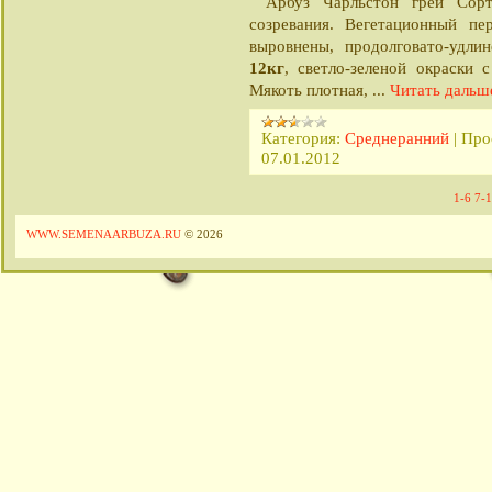
Арбуз Чарльстон грей Сорт
созревания. Вегетационный п
выровнены, продолговато-удл
12кг
, светло-зеленой окраски 
...
Читать дальш
Мякоть плотная,
Категория:
Среднеранний
|
Про
07.01.2012
1-6
7-
WWW.SEMENAARBUZA.RU
© 2026