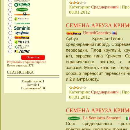
Категория:
Среднеранний
|
Про
08.01.2012
СЕМЕНА АРБУЗА КРИМ
UnitedGenetics
Арбуз Кримсон-Гигант 
среднеранний гибрид. Созрева
пересадки. Плод круглый, кр
кг
), окраска типа Кримсон С
ограниченным ростом, с п
Результаты
|
Архив опросов
Всего ответов:
376
завязей. Мякоть красная, твер
СТАТИСТИКА
хорошо переносит перевозки н
и 2 и антракнозу.
Онлайн всего:
1
Гостей:
1
Пользователей:
0
Категория:
Среднеранний
|
Про
08.01.2012
СЕМЕНА АРБУЗА КРИМ
La Semiorto Sementi
Сорт срнднераннего срок
практически округлой формы,