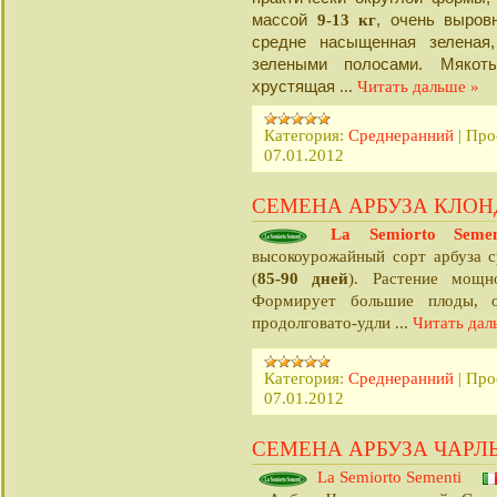
массой
9-13 кг
, очень выров
средне насыщенная зеленая
зелеными полосами. Мякоть
хрустящая
...
Читать дальше »
Категория:
Среднеранний
|
Про
07.01.2012
СЕМЕНА АРБУЗА КЛОНДА
La Semiorto Semen
высокоурожайный сорт арбуза с
85-90 дней
(
). Растение мощн
Формирует большие плоды, о
...
Читать дал
продолговато-удли
Категория:
Среднеранний
|
Про
07.01.2012
СЕМЕНА АРБУЗА ЧАРЛ
La Semiorto Sementi