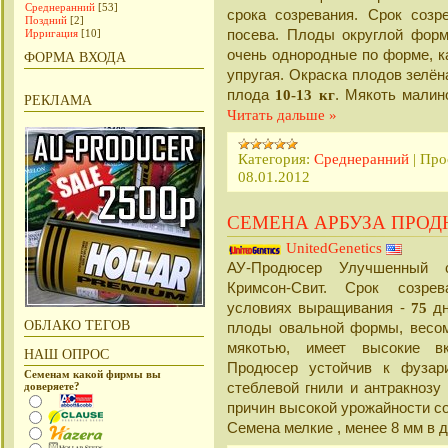
Среднеранний
[53]
срока созревания. Срок соз
Поздний
[2]
посева. Плоды округлой форм
Ирригация
[10]
очень однородные по форме, к
ФОРМА ВХОДА
упругая. Окраска плодов зелё
плода
10-13 кг
. Мякоть малин
РЕКЛАМА
Читать дальше »
Категория:
Среднеранний
|
Про
08.01.2012
СЕМЕНА АРБУЗА ПРО
UnitedGenetics
АУ-Продюсер Улучшенный с
Кримсон-Свит. Срок созре
условиях выращивания -
75
д
ОБЛАКО ТЕГОВ
плоды овальной формы, вес
мякотью, имеет высокие вк
НАШ ОПРОС
Продюсер устойчив к фузари
Семенам какой фирмы вы
стеблевой гнили и антракнозу 
доверяете?
причин высокой урожайности со
Семена мелкие , менее 8 мм в 