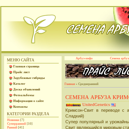
Арбуз-инфо
Семена арбуз
МЕНЮ САЙТА
Главная страница
Прайс лист
Зарубежные гибриды
Каталог
Главная
»
Среднеранний
Доска объявлений
Фотоальбомы
СЕМЕНА АРБУЗА КРИМ
Информация о сайте
UnitedGenetics
Контакты
Кримсон-Свит в переводе с а
КАТЕГОРИИ РАЗДЕЛА
Сладкий)
Новинки
[7]
Супер популярный и урожайны
Суперранний
[10]
Свит являющийся мировым ста
Ранний
[41]