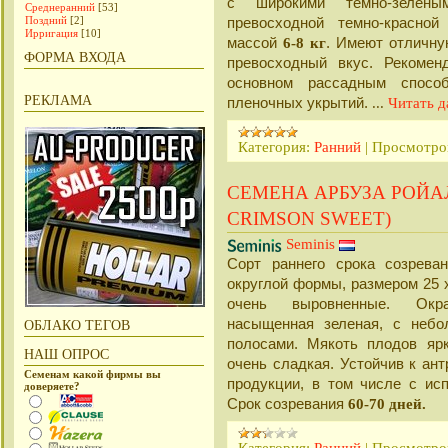
с широкими темно-зелены
Среднеранний
[53]
Поздний
[2]
превосходной темно-красной
Ирригация
[10]
массой
6-8 кг
. Имеют отличну
ФОРМА ВХОДА
превосходный вкус. Рекомен
основном рассадным спосо
РЕКЛАМА
пленочных укрытий.
...
Читать д
Категория:
Ранний
|
Просмотро
СЕМЕНА АРБУЗА РОЙА
CRIMSON SWEET)
Seminis
Сорт раннего срока созрева
округлой формы, размером 25 
очень выровненные. Окр
насыщенная зеленая, с небо
ОБЛАКО ТЕГОВ
полосами. Мякоть плодов ярк
НАШ ОПРОС
очень сладкая. Устойчив к ан
Семенам какой фирмы вы
продукции, в том числе с ис
доверяете?
Срок созревания
60-70 дней.
Категория:
Ранний
|
Просмотро