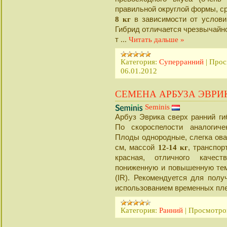
правильной округлой формы, ср
8 кг
в зависимости от услови
Гибрид отличается чрезвычайн
т
...
Читать дальше »
Категория:
Суперранний
|
Прос
06.01.2012
СЕМЕНА АРБУЗА ЭВРИ
Seminis
Арбуз Эврика сверх ранний ги
По скороспелости аналогич
Плоды однородные, слегка ова
см, массой
12
-
14 кг
, транспор
красная, отличного качест
пониженную и повышенную темп
(IR). Рекомендуется для полу
использованием временных пл
Категория:
Ранний
|
Просмотро