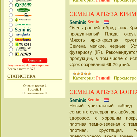
СЕМЕНА АРБУЗА КРИМС
Seminis
Очень ранний гибрид типа Кр
продуктивный. Плоды окру
Мякоть ярко-красная, хрус
Семена мелкие, черные. Ус
фузариозу (IR). Рекомендует
продукции, в том числе с ис
Срок созревания
60-70 дней.
Результаты
|
Архив опросов
Всего ответов:
376
СТАТИСТИКА
Категория:
Ранний
|
Просмотро
Онлайн всего:
1
Гостей:
1
СЕМЕНА АРБУЗА БОНТА
Пользователей:
0
Seminis
Новый уникальный гибрид
сегменте суперранних арбузов.
здоровое, с хорошим покр
плотная темно-зеленая с те
плотная, хрустящая, те
превосходного вкуса (очень