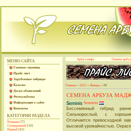
Арбуз-инфо
Семена арбуз
МЕНЮ САЙТА
Главная страница
Прайс лист
Зарубежные гибриды
Каталог
Главная
»
2012
»
Январь
»
06
Доска объявлений
СЕМЕНА АРБУЗА МАДЖЕ
Фотоальбомы
Seminis
Информация о сайте
Бессемянный гибрид ранне
Контакты
Сильнорослый, с хороши
КАТЕГОРИИ РАЗДЕЛА
Отличается превосходной за
Новинки
[7]
высокой урожайностью. Окраск
Суперранний
[10]
Ранний
[41]